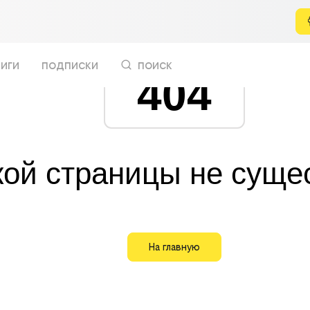
иги
подписки
поиск
404
кой страницы не суще
На главную