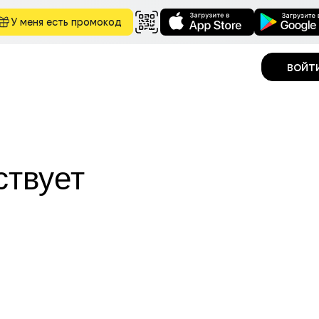
У меня есть промокод
войт
ствует