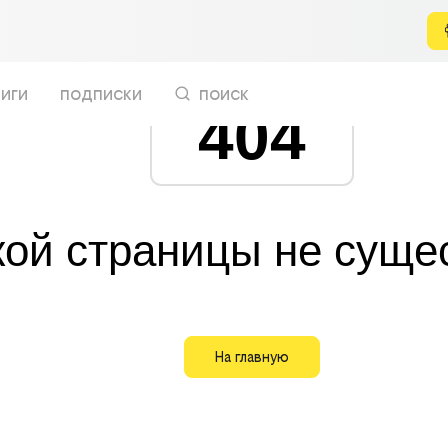
иги
подписки
поиск
404
кой страницы не суще
На главную