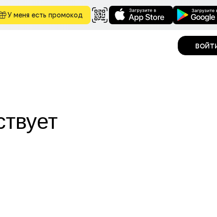
У меня есть промокод
войт
ствует