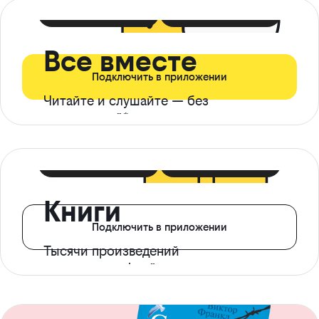
399 ₽ в мес
21 ₽ в день
Все вместе
Подключить в приложении
Читайте и слушайте — без
ограничений*
299 ₽ в мес
14 ₽ в день
Книги
Подключить в приложении
Тысячи произведений
с доступом офлайн