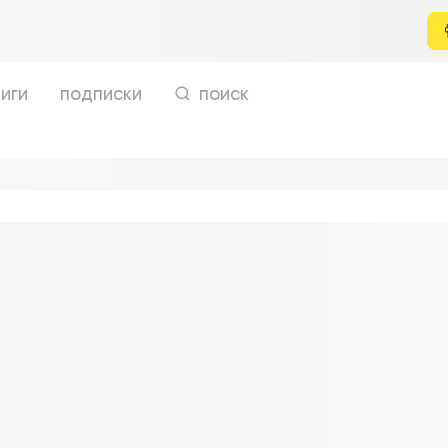
иги
подписки
поиск