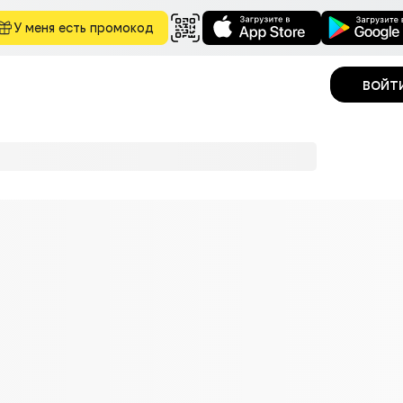
У меня есть промокод
войт