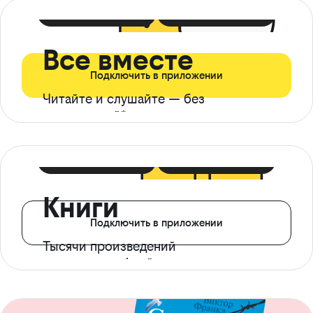
399 ₽ в мес
21 ₽ в день
Все вместе
Подключить в приложении
Читайте и слушайте — без
ограничений*
299 ₽ в мес
14 ₽ в день
Книги
Подключить в приложении
Тысячи произведений
с доступом офлайн