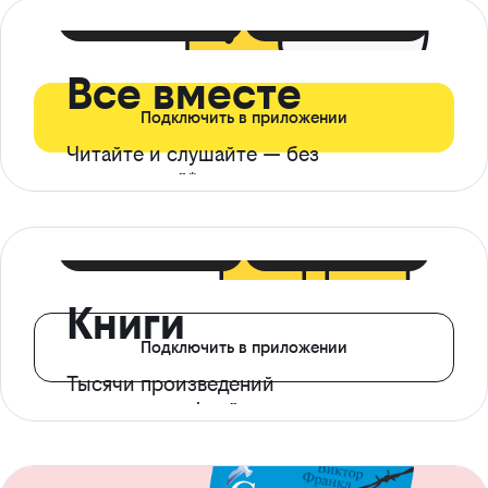
399 ₽ в мес
21 ₽ в день
Все вместе
Подключить в приложении
Читайте и слушайте — без
ограничений*
299 ₽ в мес
14 ₽ в день
Книги
Подключить в приложении
Тысячи произведений
с доступом офлайн