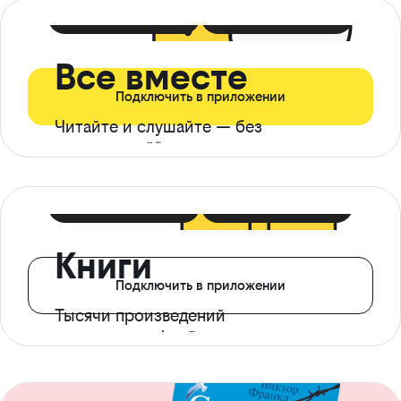
399 ₽ в мес
21 ₽ в день
Все вместе
Подключить в приложении
Читайте и слушайте — без
ограничений*
299 ₽ в мес
14 ₽ в день
Книги
Подключить в приложении
Тысячи произведений
с доступом офлайн