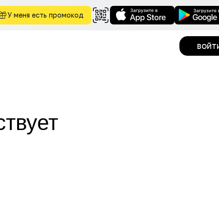
У меня есть промокод
войт
ствует