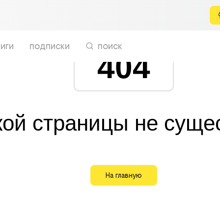
иги
подписки
поиск
404
кой страницы не суще
На главную