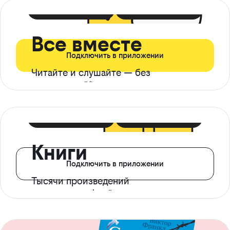
399 ₽ в мес
21 ₽ в день
Все вместе
Подключить в приложении
Читайте и слушайте — без
ограничений*
299 ₽ в мес
14 ₽ в день
Книги
Подключить в приложении
Тысячи произведений
с доступом офлайн