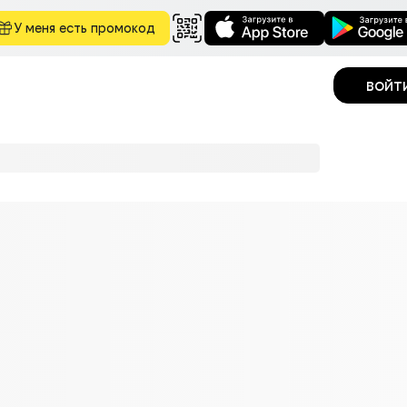
У меня есть промокод
войт