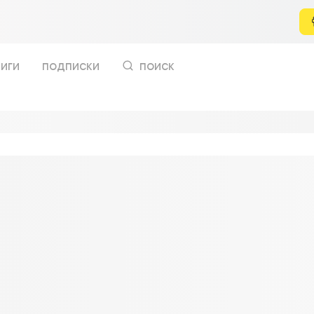
иги
подписки
поиск