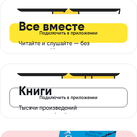
399 ₽ в мес
21 ₽ в день
Все вместе
Подключить в приложении
Читайте и слушайте — без
ограничений*
299 ₽ в мес
14 ₽ в день
Книги
Подключить в приложении
Тысячи произведений
с доступом офлайн