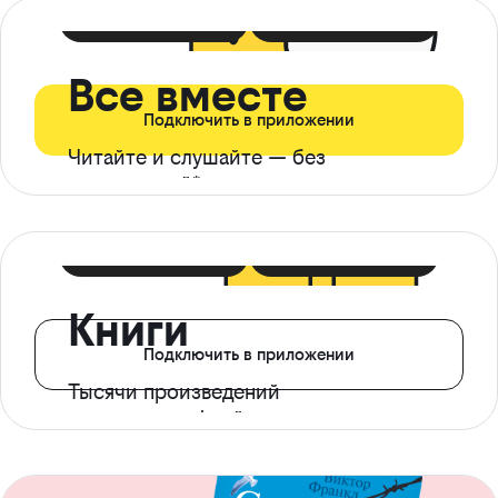
399 ₽ в мес
21 ₽ в день
Все вместе
Подключить в приложении
Читайте и слушайте — без
ограничений*
299 ₽ в мес
14 ₽ в день
Книги
Подключить в приложении
Тысячи произведений
с доступом офлайн