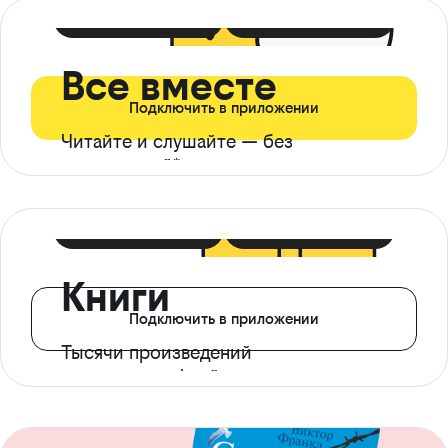
399 ₽ в мес
21 ₽ в день
Все вместе
Подключить в приложении
Читайте и слушайте — без
ограничений*
299 ₽ в мес
14 ₽ в день
Книги
Подключить в приложении
Тысячи произведений
с доступом офлайн