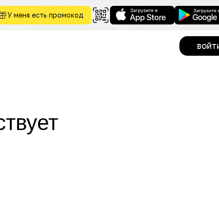
У меня есть промокод
войт
ствует