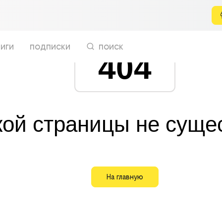
иги
подписки
поиск
404
кой страницы не суще
На главную