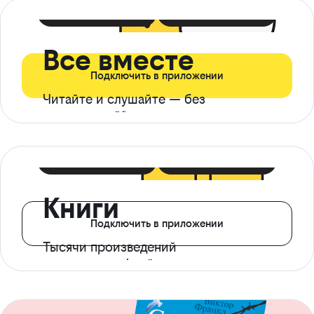
399 ₽ в мес
21 ₽ в день
Все вместе
Подключить в приложении
Читайте и слушайте — без
ограничений*
299 ₽ в мес
14 ₽ в день
Книги
Подключить в приложении
Тысячи произведений
с доступом офлайн