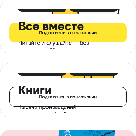
399 ₽ в мес
21 ₽ в день
Все вместе
Подключить в приложении
Читайте и слушайте — без
ограничений*
299 ₽ в мес
14 ₽ в день
Книги
Подключить в приложении
Тысячи произведений
с доступом офлайн