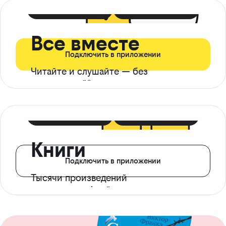
399 ₽ в мес
21 ₽ в день
Все вместе
Подключить в приложении
Читайте и слушайте — без
ограничений*
299 ₽ в мес
14 ₽ в день
Книги
Подключить в приложении
Тысячи произведений
с доступом офлайн