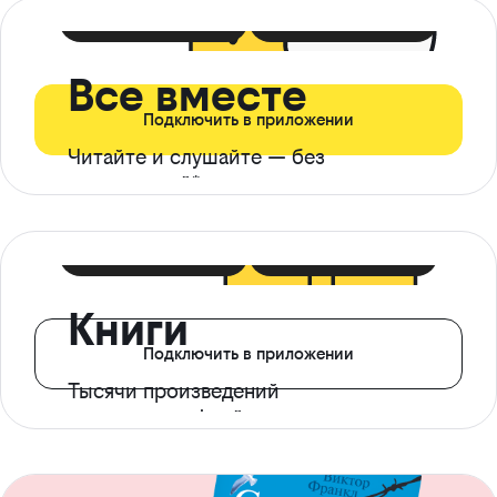
399 ₽ в мес
21 ₽ в день
Все вместе
Подключить в приложении
Читайте и слушайте — без
ограничений*
299 ₽ в мес
14 ₽ в день
Книги
Подключить в приложении
Тысячи произведений
с доступом офлайн