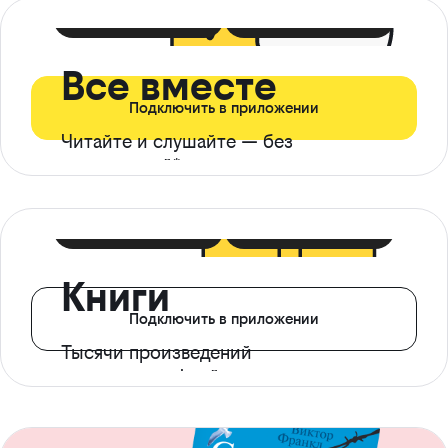
399 ₽ в мес
21 ₽ в день
Все вместе
Подключить в приложении
Читайте и слушайте — без
ограничений*
299 ₽ в мес
14 ₽ в день
Книги
Подключить в приложении
Тысячи произведений
с доступом офлайн