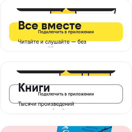
399 ₽ в мес
21 ₽ в день
Все вместе
Подключить в приложении
Читайте и слушайте — без
ограничений*
299 ₽ в мес
14 ₽ в день
Книги
Подключить в приложении
Тысячи произведений
с доступом офлайн