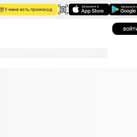
У меня есть промокод
войт