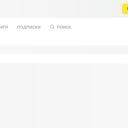
иги
подписки
поиск