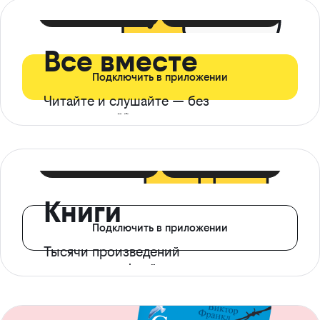
399 ₽ в мес
21 ₽ в день
Все вместе
Подключить в приложении
Читайте и слушайте — без
ограничений*
299 ₽ в мес
14 ₽ в день
Книги
Подключить в приложении
Тысячи произведений
с доступом офлайн