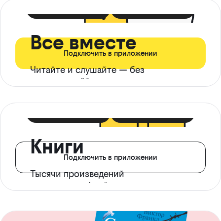
399 ₽ в мес
21 ₽ в день
Все вместе
Подключить в приложении
Читайте и слушайте — без
ограничений*
299 ₽ в мес
14 ₽ в день
Книги
Подключить в приложении
Тысячи произведений
с доступом офлайн