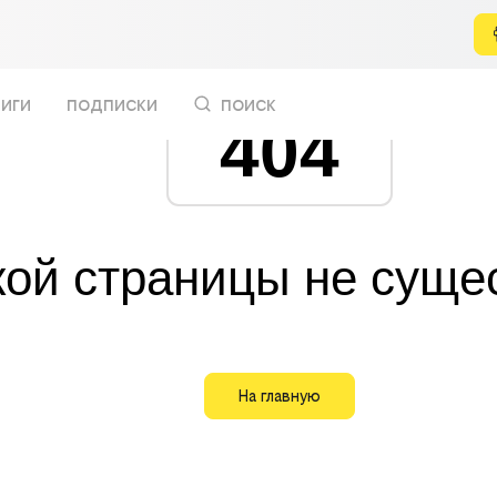
иги
подписки
поиск
404
кой страницы не суще
На главную