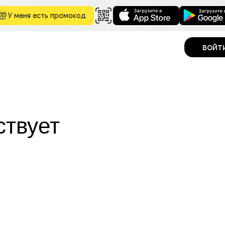
У меня есть промокод
войт
ствует