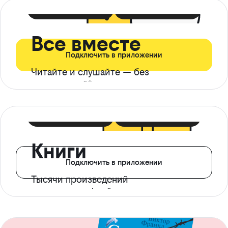
399 ₽ в мес
21 ₽ в день
Все вместе
Подключить в приложении
Читайте и слушайте — без
ограничений*
299 ₽ в мес
14 ₽ в день
Книги
Подключить в приложении
Тысячи произведений
с доступом офлайн