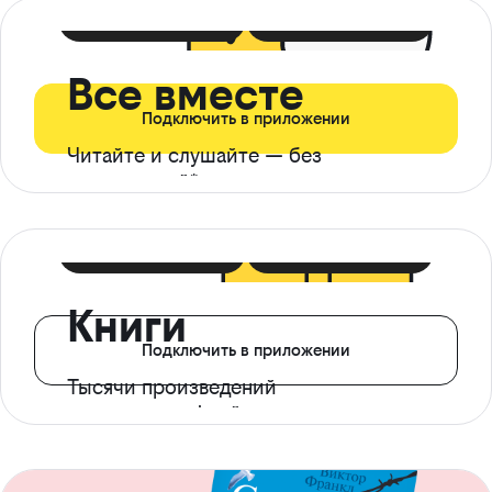
399 ₽ в мес
21 ₽ в день
Все вместе
Подключить в приложении
Читайте и слушайте — без
ограничений*
299 ₽ в мес
14 ₽ в день
Книги
Подключить в приложении
Тысячи произведений
с доступом офлайн