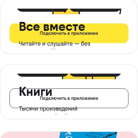
399 ₽ в мес
21 ₽ в день
Все вместе
Подключить в приложении
Читайте и слушайте — без
ограничений*
299 ₽ в мес
14 ₽ в день
Книги
Подключить в приложении
Тысячи произведений
с доступом офлайн