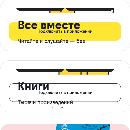
399 ₽ в мес
21 ₽ в день
Все вместе
Подключить в приложении
Читайте и слушайте — без
ограничений*
299 ₽ в мес
14 ₽ в день
Книги
Подключить в приложении
Тысячи произведений
с доступом офлайн