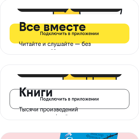
399 ₽ в мес
21 ₽ в день
Все вместе
Подключить в приложении
Читайте и слушайте — без
ограничений*
299 ₽ в мес
14 ₽ в день
Книги
Подключить в приложении
Тысячи произведений
с доступом офлайн