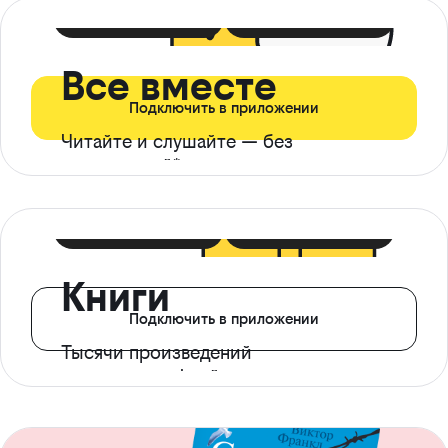
399 ₽ в мес
21 ₽ в день
Все вместе
Подключить в приложении
Читайте и слушайте — без
ограничений*
299 ₽ в мес
14 ₽ в день
Книги
Подключить в приложении
Тысячи произведений
с доступом офлайн