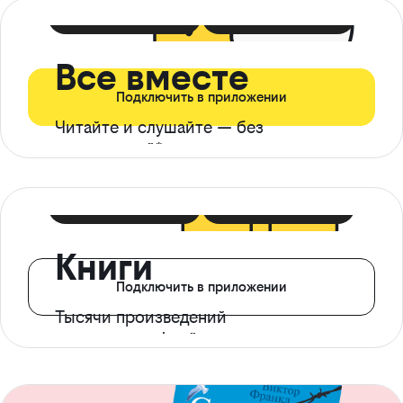
399 ₽ в мес
21 ₽ в день
Все вместе
Подключить в приложении
Читайте и слушайте — без
ограничений*
299 ₽ в мес
14 ₽ в день
Книги
Подключить в приложении
Тысячи произведений
с доступом офлайн