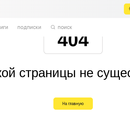
иги
подписки
поиск
404
кой страницы не суще
На главную