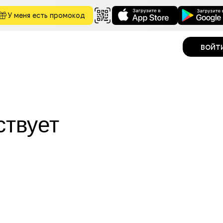
У меня есть промокод
войт
ствует