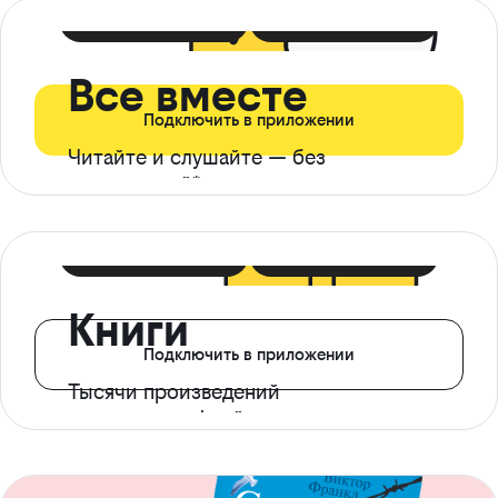
399 ₽ в мес
21 ₽ в день
Все вместе
Подключить в приложении
Читайте и слушайте — без
ограничений*
299 ₽ в мес
14 ₽ в день
Книги
Подключить в приложении
Тысячи произведений
с доступом офлайн