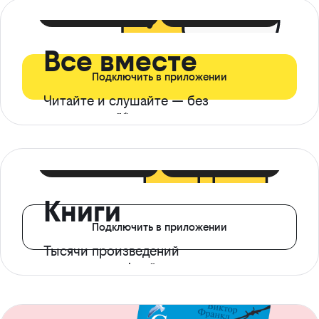
399 ₽ в мес
21 ₽ в день
Все вместе
Подключить в приложении
Читайте и слушайте — без
ограничений*
299 ₽ в мес
14 ₽ в день
Книги
Подключить в приложении
Тысячи произведений
с доступом офлайн