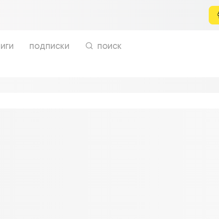
иги
подписки
поиск