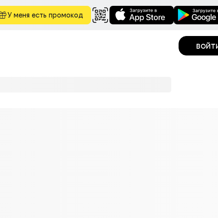
У меня есть промокод
войт