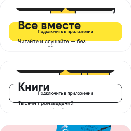
399 ₽ в мес
21 ₽ в день
Все вместе
Подключить в приложении
Читайте и слушайте — без
ограничений*
299 ₽ в мес
14 ₽ в день
Книги
Подключить в приложении
Тысячи произведений
с доступом офлайн