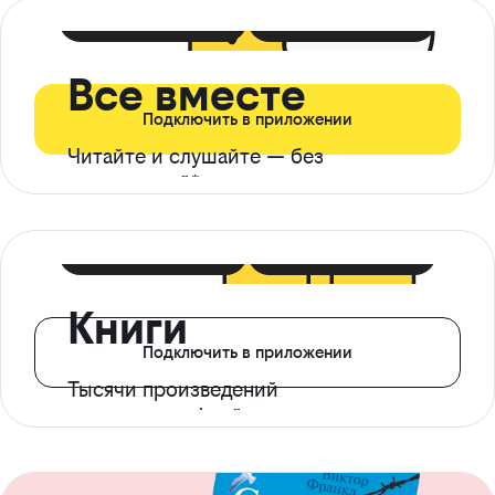
399 ₽ в мес
21 ₽ в день
Все вместе
Подключить в приложении
Читайте и слушайте — без
ограничений*
299 ₽ в мес
14 ₽ в день
Книги
Подключить в приложении
Тысячи произведений
с доступом офлайн