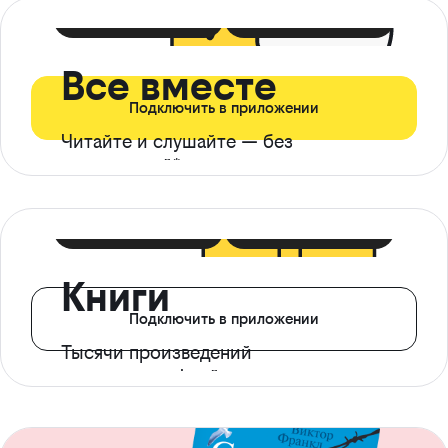
399 ₽ в мес
21 ₽ в день
Все вместе
Подключить в приложении
Читайте и слушайте — без
ограничений*
299 ₽ в мес
14 ₽ в день
Книги
Подключить в приложении
Тысячи произведений
с доступом офлайн