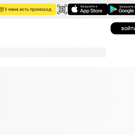
У меня есть промокод
войт