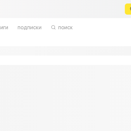
иги
подписки
поиск