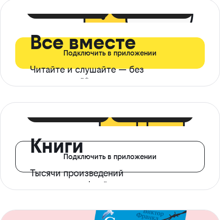
399 ₽ в мес
21 ₽ в день
Все вместе
Подключить в приложении
Читайте и слушайте — без
ограничений*
299 ₽ в мес
14 ₽ в день
Книги
Подключить в приложении
Тысячи произведений
с доступом офлайн