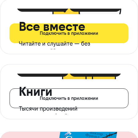
399 ₽ в мес
21 ₽ в день
Все вместе
Подключить в приложении
Читайте и слушайте — без
ограничений*
299 ₽ в мес
14 ₽ в день
Книги
Подключить в приложении
Тысячи произведений
с доступом офлайн