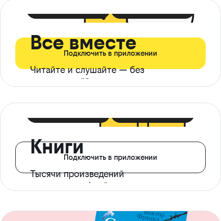
399 ₽ в мес
21 ₽ в день
Все вместе
Подключить в приложении
Читайте и слушайте — без
ограничений*
299 ₽ в мес
14 ₽ в день
Книги
Подключить в приложении
Тысячи произведений
с доступом офлайн