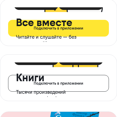
399 ₽ в мес
21 ₽ в день
Все вместе
Подключить в приложении
Читайте и слушайте — без
ограничений*
299 ₽ в мес
14 ₽ в день
Книги
Подключить в приложении
Тысячи произведений
с доступом офлайн