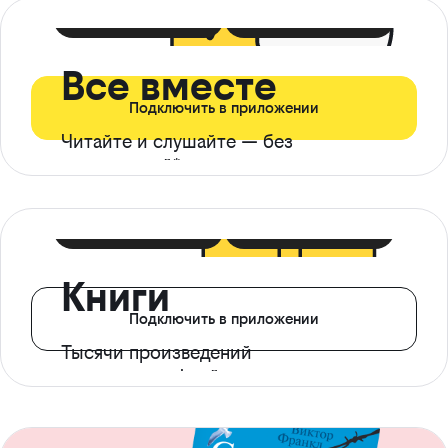
399 ₽ в мес
21 ₽ в день
Все вместе
Подключить в приложении
Читайте и слушайте — без
ограничений*
299 ₽ в мес
14 ₽ в день
Книги
Подключить в приложении
Тысячи произведений
с доступом офлайн