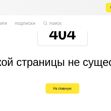
иги
подписки
поиск
404
кой страницы не суще
На главную