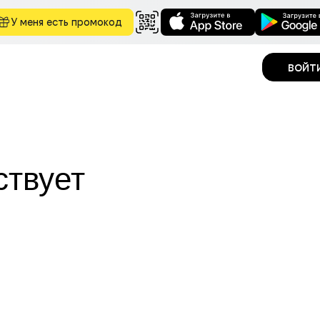
У меня есть промокод
войт
ствует