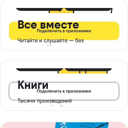
399 ₽ в мес
21 ₽ в день
Все вместе
Подключить в приложении
Читайте и слушайте — без
ограничений*
299 ₽ в мес
14 ₽ в день
Книги
Подключить в приложении
Тысячи произведений
с доступом офлайн