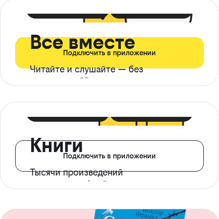
399 ₽ в мес
21 ₽ в день
Все вместе
Подключить в приложении
Читайте и слушайте — без
ограничений*
299 ₽ в мес
14 ₽ в день
Книги
Подключить в приложении
Тысячи произведений
с доступом офлайн