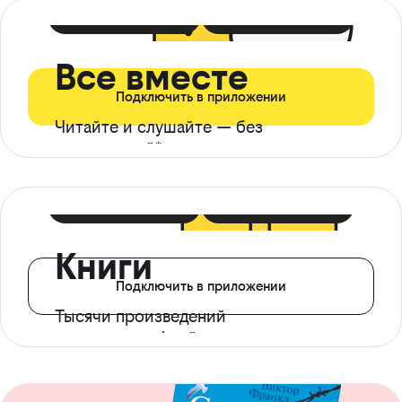
399 ₽ в мес
21 ₽ в день
Все вместе
Подключить в приложении
Читайте и слушайте — без
ограничений*
299 ₽ в мес
14 ₽ в день
Книги
Подключить в приложении
Тысячи произведений
с доступом офлайн