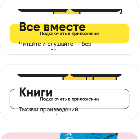
399 ₽ в мес
21 ₽ в день
Все вместе
Подключить в приложении
Читайте и слушайте — без
ограничений*
299 ₽ в мес
14 ₽ в день
Книги
Подключить в приложении
Тысячи произведений
с доступом офлайн