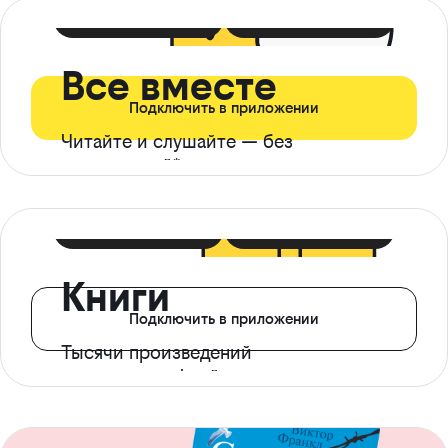
399 ₽ в мес
21 ₽ в день
Все вместе
Подключить в приложении
Читайте и слушайте — без
ограничений*
299 ₽ в мес
14 ₽ в день
Книги
Подключить в приложении
Тысячи произведений
с доступом офлайн